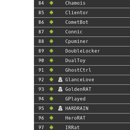
Chamois
Clientor
CometBot
Connic
Cpuminer
DoubleLocker
DualToy
GhostCtrl
GlanceLove
GoldenRAT
GPlayed
HARDRAIN
HeroRAT
IRRat