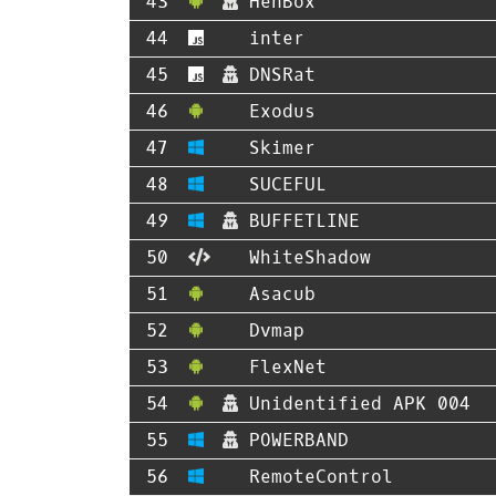
HenBox
inter
DNSRat
Exodus
Skimer
SUCEFUL
BUFFETLINE
WhiteShadow
Asacub
Dvmap
FlexNet
Unidentified APK 004
POWERBAND
RemoteControl