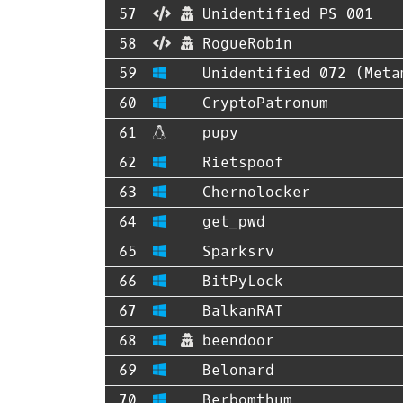
Unidentified PS 001
RogueRobin
Unidentified 072 (Meta
CryptoPatronum
pupy
Rietspoof
Chernolocker
get_pwd
Sparksrv
BitPyLock
BalkanRAT
beendoor
Belonard
Berbomthum