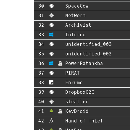
SpaceCow
NetWorm
Archivist
Inferno
unidentified_003
unidentified_002
PowerRatankba
PIRAT
Enrume
DropboxC2C
stealler
KevDroid
Hand of Thief