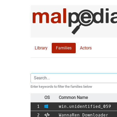
Library
Families
Actors
Enter keywords to filter the families below
OS
Common Name
win.unidentified_059
WannaRen Downloader