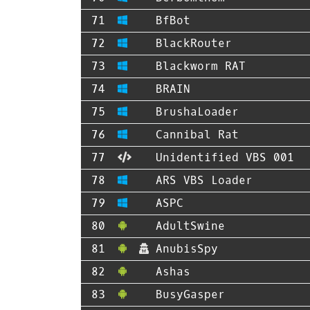
BfBot
BlackRouter
Blackworm RAT
BRAIN
BrushaLoader
Cannibal Rat
Unidentified VBS 001
ARS VBS Loader
ASPC
AdultSwine
AnubisSpy
Ashas
BusyGasper