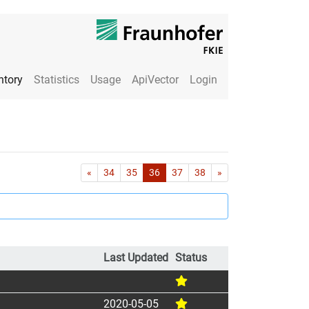
ntory
Statistics
Usage
ApiVector
Login
First
Last
«
34
35
36
37
38
»
Last Updated
Status
2020-05-05