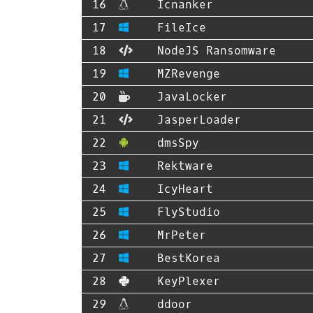
Icnanker
FileIce
NodeJS Ransomware
MZRevenge
JavaLocker
JasperLoader
dmsSpy
Rektware
IcyHeart
FlyStudio
MrPeter
BestKorea
KeyPlexer
ddoor